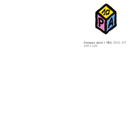
Compas dans l ’Œil,
2010. A/T
140 x 120